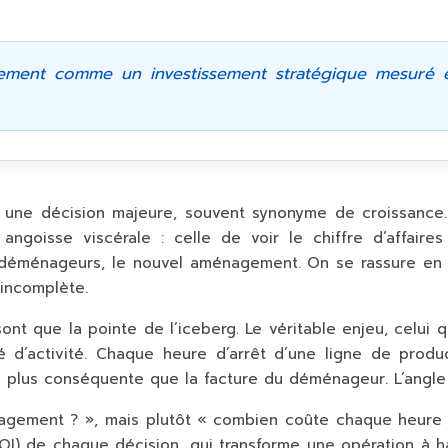
ment comme un investissement stratégique mesuré en
t une décision majeure, souvent synonyme de croissance.
ngoisse viscérale : celle de voir le chiffre d’affaires 
es déménageurs, le nouvel aménagement. On se rassure en se
 incomplète.
sont que la pointe de l’iceberg. Le véritable enjeu, celu
ité d’activité. Chaque heure d’arrêt d’une ligne de pro
plus conséquente que la facture du déménageur. L’angle d
agement ? », mais plutôt « combien coûte chaque heure d’
OI) de chaque décision, qui transforme une opération à hau