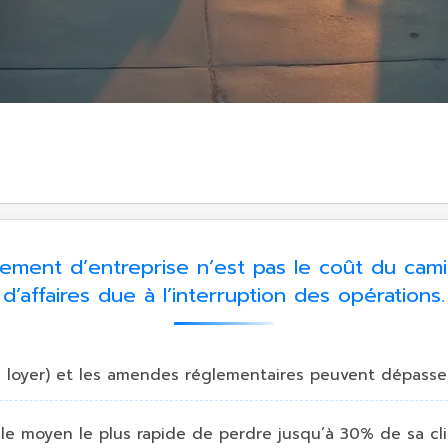
ent d’entreprise n’est pas le coût du camion
d’affaires due à l’interruption des opérations.
 loyer) et les amendes réglementaires peuvent dépasser d
e moyen le plus rapide de perdre jusqu’à 30% de sa clie