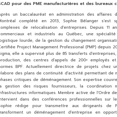
$CAD pour des PME manufacturières et des bureaux co
Après un baccalauréat en administration des affaires 
Montréal complété en 2013, Sophie Bélanger s'est s
complexes de relocalisation d'entreprises. Depuis 11
commerciaux et industriels au Québec, une spécialité
logistique lourde, de la gestion du changement organisa
Certifiée Project Management Professional (PMP) depuis 2
Sigma, elle a supervisé plus de 85 transferts d'entreprise
production, des centres d'appels de 200+ employés et
normes BPF. Actuellement directrice de projets chez une
élabore des plans de continuité d'activité permettant de
phases critiques de déménagement. Son expertise couvre 
la gestion des risques fournisseurs, la coordination m
infrastructures informatiques. Membre active de l'Ordre d
intervient dans des conférences professionnelles sur les
Sophie rédige pour transmettre aux dirigeants de 
transforment un déménagement d'entreprise en opportun