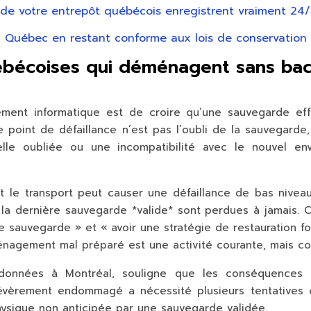
s de votre entrepôt québécois enregistrent vraiment 24
u Québec en restant conforme aux lois de conservation
ébécoises qui déménagent sans bac
ment informatique est de croire qu’une sauvegarde eff
 le point de défaillance n’est pas l’oubli de la sauvegard
lle oubliée ou une incompatibilité avec le nouvel e
 le transport peut causer une défaillance de bas niveau 
s la dernière sauvegarde *valide* sont perdues à jamais.
ne sauvegarde » et « avoir une stratégie de restauration 
nagement mal préparé est une activité courante, mais co
e données à Montréal, souligne que les conséquences
sévèrement endommagé a nécessité plusieurs tentatives co
 physique non anticipée par une
sauvegarde validée
.