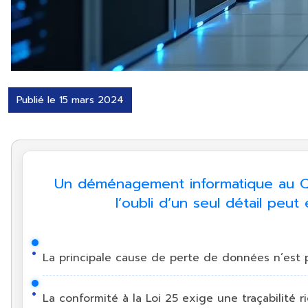
Publié le 15 mars 2024
Un déménagement informatique au Qu
l’oubli d’un seul détail peu
La principale cause de perte de données n’est 
La conformité à la Loi 25 exige une traçabili