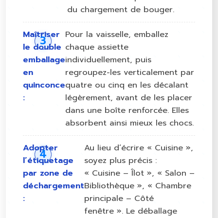
du chargement de bouger.
Maîtriser
Pour la vaisselle, emballez
le double
chaque assiette
emballage
individuellement, puis
en
regroupez-les verticalement par
quinconce
quatre ou cinq en les décalant
:
légèrement, avant de les placer
dans une boîte renforcée. Elles
absorbent ainsi mieux les chocs.
Adopter
Au lieu d’écrire « Cuisine »,
l’étiquetage
soyez plus précis :
par zone de
« Cuisine – Îlot », « Salon –
déchargement
Bibliothèque », « Chambre
:
principale – Côté
fenêtre ». Le déballage